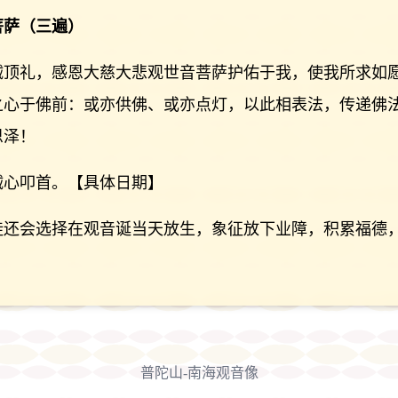
菩萨（三遍）
诚顶礼，感恩大慈大悲观世音菩萨护佑于我，使我所求如
之心于佛前：或亦供佛、或亦点灯，以此相表法，传递佛
恩泽！
诚心叩首。【具体日期】
徒还会选择在观音诞当天放生，象征放下业障，积累福德
普陀山-南海观音像