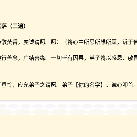
菩萨（三遍）
恭敬焚香，虔诚请愿。愿：（将心中所思所想所愿，诉于
践行善念，广结善缘。一切皆有因果，弟子将以感恩、敬
萨垂怜，应允弟子之请愿。弟子【你的名字】。诚心叩首