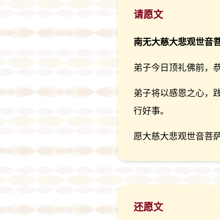
请愿文
南无大慈大悲观世音
弟子今日顶礼佛前，
弟子将以感恩之心，
行好事。
愿大慈大悲观世音菩
还愿文