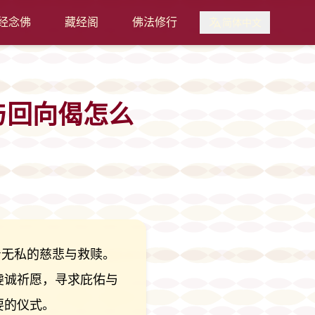
经念佛
藏经阁
佛法修行
简体中文
与回向偈怎么
着无私的慈悲与救赎。
虔诚祈愿，寻求庇佑与
要的仪式。