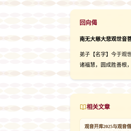
回向偈
南无大慈大悲观世音
弟子【名字】今于观
诸福慧，圆成胜善根
相关文章
观音开库2025与观音