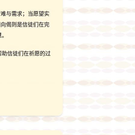
苦难与需求；当愿望实
回向偈则是信徒们在完
慧。
帮助信徒们在祈愿的过