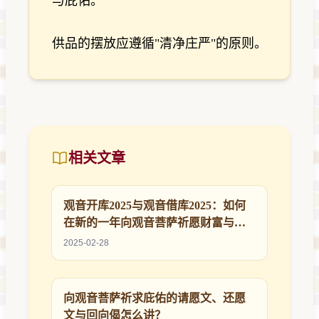
与庇佑。
供品的摆放应遵循"清净庄严"的原则。
相关文章
观音开库2025与观音借库2025：如何
在新的一年向观音菩萨祈愿财富与顺
利
2025-02-28
向观音菩萨祈求庇佑的请愿文、还愿
文与回向偈怎么讲？